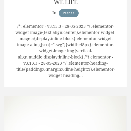
WE LIFE
In:
Prensa
/*! elementor - v3.13.3 - 28-05-2023 */ .elementor-
widget-image{text-align:center}.elementor-widget-
image a{display:inline-block}.elementor-widget-
image a img[src$=".svg"]{width:48px}.elementor-
widget-image img{vertical-
align:middle;display:inline-block} /*! elementor -
v3.13.3 - 28-05-2023 */ .elementor-heading-
title{padding:0;margin:0;line-height:1}.elementor-
widget-heading...