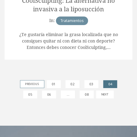
CoolSculpting: La alternativa no
invasiva a la liposucción
In:
Tratamientos
¿Te gustaría eliminar la grasa localizada que no
consigues quitar ni con dieta ni con deporte?
Entonces debes conocer CoolSculpting,...
01
02
03
04
PREVIOUS
05
06
…
08
NEXT