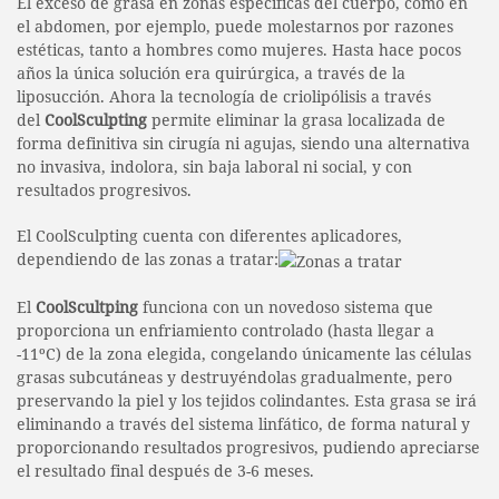
El exceso de grasa en zonas específicas del cuerpo, como en
el abdomen, por ejemplo, puede molestarnos por razones
estéticas, tanto a hombres como mujeres. Hasta hace pocos
años la única solución era quirúrgica, a través de la
liposucción. Ahora la tecnología de criolipólisis a través
del
CoolSculpting
permite eliminar la grasa localizada de
forma definitiva sin cirugía ni agujas, siendo una alternativa
no invasiva, indolora, sin baja laboral ni social, y con
resultados progresivos.
El CoolSculpting cuenta con diferentes aplicadores,
dependiendo de las zonas a tratar:
El
CoolScultping
funciona con un novedoso sistema que
proporciona un enfriamiento controlado (hasta llegar a
-11ºC) de la zona elegida, congelando únicamente las células
grasas subcutáneas y destruyéndolas gradualmente, pero
preservando la piel y los tejidos colindantes. Esta grasa se irá
eliminando a través del sistema linfático, de forma natural y
proporcionando resultados progresivos, pudiendo apreciarse
el resultado final después de 3-6 meses.