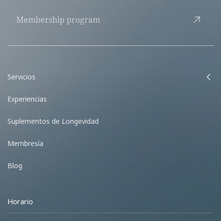
Membership program
Servicios
Experiencias
Suplementos de Longevidad
Membresía
Blog
Horario