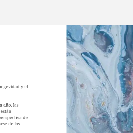
ongevidad y el
n año,
las
 están
perspectiva de
rse de las